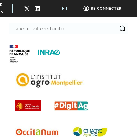
ER
FR
SE CONNECTER
ÉS
Tapez
ici
votre
recherche